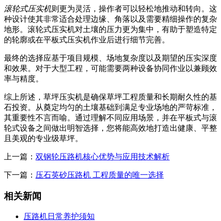
滚轮式压实机
则更为灵活，操作者可以轻松地推动和转向。这
种设计使其非常适合处理边缘、角落以及需要精细操作的复杂
地形。滚轮式压实机对土壤的压力更为集中，有助于塑造特定
的轮廓或在平板式压实机作业后进行细节完善。
最终的选择应基于项目规模、场地复杂度以及期望的压实深度
和效果。对于大型工程，可能需要两种设备协同作业以兼顾效
率与精度。
综上所述，草坪压实机是确保草坪工程质量和长期耐久性的基
石投资。从奠定均匀的土壤基础到满足专业场地的严苛标准，
其重要性不言而喻。通过理解不同应用场景，并在平板式与滚
轮式设备之间做出明智选择，您将能高效地打造出健康、平整
且美观的专业级草坪。
上一篇：
双钢轮压路机核心优势与应用技术解析
下一篇：
压石英砂压路机 工程质量的唯一选择
相关新闻
压路机日常养护须知