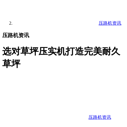
压路机资讯
压路机资讯
选对草坪压实机打造完美耐久
草坪
压路机资讯