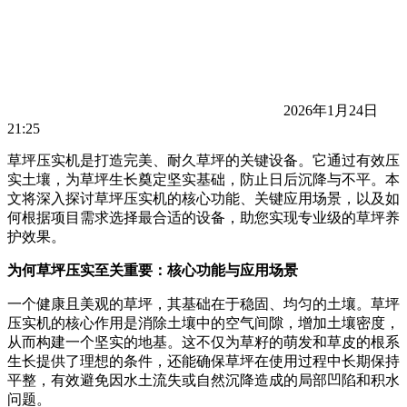
2026年1月24日
21:25
草坪压实机是打造完美、耐久草坪的关键设备。它通过有效压
实土壤，为草坪生长奠定坚实基础，防止日后沉降与不平。本
文将深入探讨草坪压实机的核心功能、关键应用场景，以及如
何根据项目需求选择最合适的设备，助您实现专业级的草坪养
护效果。
为何草坪压实至关重要：核心功能与应用场景
一个健康且美观的草坪，其基础在于稳固、均匀的土壤。草坪
压实机的核心作用是消除土壤中的空气间隙，增加土壤密度，
从而构建一个坚实的地基。这不仅为草籽的萌发和草皮的根系
生长提供了理想的条件，还能确保草坪在使用过程中长期保持
平整，有效避免因水土流失或自然沉降造成的局部凹陷和积水
问题。