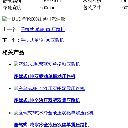
静线载荷
50/70N/cm
水箱容积
20L
钢轮宽度
600mm
包装尺寸
950
上一个：
手扶式 单轮600压路机
下一个：
手扶式单轮700压路机
相关产品
座驾式1吨双驱动单振动压路机
座驾式2吨全液压双驱双震压路机
座驾式2吨水冷全液压双驱单震压路机