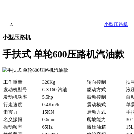
小型压路机
小型压路机
手扶式 单轮600压路机汽油款
工作重量
320Kg
转向控制
扶
发动机型号
GX160 汽油
驱动方式
液
发动机功率
5.5hp
振动控制
自
行走速度
0-4Km/h
震动模式
单
击震力
15KN
启动方式
手
名义振幅
0.6mm
爬坡能力
30°
振动频率
65Hz
液压油箱
15L