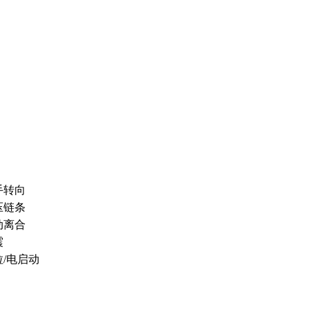
手转向
压链条
动离合
震
拉/电启动