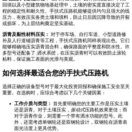
回填以及小型建筑物地基处理中，土壤的密实度直接决定了工
程的稳定性和耐久性。手扶式压路机能够提供均匀且强大的线
压力，有效压实各类土壤和填料，防止日后因沉降导致的开裂
或损坏，为上层结构奠定坚实基础。
沥青及黏性材料压实：
对于停车场、自行车道、小型道路修
补及人行道铺沥青等工程，手扶式压路机同样表现出色。它们
能够精确地压实沥青混合料，确保路面的平整度和防水性。许
多型号还配备了
洒水系统
，在压实沥青时可以有效防止滚轮
粘料，保证施工表面的光滑与美观。
如何选择最适合您的手扶式压路机
选择正确的设备型号对于最大化投资回报和确保施工安全至关
重要。在选购时，应综合考虑以下几个关键因素：
工作介质与类型：
首先要明确您的主要工作是压实土壤
还是沥青。对于土壤压实，
振动式
压路机效果更佳；而
对于沥青作业，则需要一个带有洒水功能的型号。此
外，还需考虑单钢轮还是双钢轮设计，双钢轮在沥青表
面光洁度上更具优势。