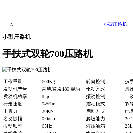
小型压路机
小型压路机
手扶式双轮700压路机
工作重量
600Kg
转向控制
扶
发动机型号
常柴/常发180 柴油
驱动方式
液
发动机功率
8hp
振动控制
自
行走速度
0-5Km/h
震动模式
双
击震力
20KN
启动方式
电
名义振幅
0.6mm
爬坡能力
30°
振动频率
65Hz
液压油箱
25L