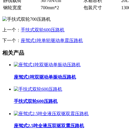
静线载荷
50/70N/cm
水箱容积
20L
钢轮宽度
700mm*2
包装尺寸
130
上一个：
手扶式双轮600压路机
下一个：
座驾式1吨单轮驱动单震压路机
相关产品
座驾式1吨双驱动单振动压路机
手扶式双轮600压路机
座驾式2.5吨全液压双驱双震压路机