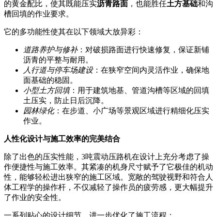
的黄金配比，使其既能压实
沥青路面
，也能胜任
土方基础
和沟
槽回填的作业要求。
它的多功能性使其在以下领域大放异彩：
道路养护与修补
：对破损路面进行快速修复，保证新铺
沥青的平整与耐用。
人行道与停车场建设
：在狭窄空间内灵活作业，确保地
面基础的稳固。
小型土方回填
：用于建筑地基、管道沟槽等区域的回填
土压实，防止日后沉降。
园林绿化
：在步道、小广场等景观区域进行精细化压实
作业。
人性化设计与施工效率的完美结合
除了出色的压实性能，3吨震动压路机在设计上充分考虑了操
作便捷性与施工效率。其紧凑的机身尺寸赋予了它极佳的机动
性，能够轻松进出狭窄的施工区域。宽敞的驾驶视野和符合人
体工程学的操作杆，不仅减轻了操作员的疲劳感，更大幅提升
了作业的安全性。
一系列贴心的设计细节，进一步优化了施工流程：