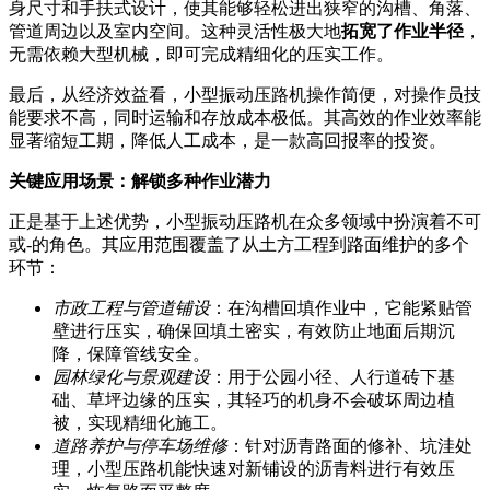
身尺寸和手扶式设计，使其能够轻松进出狭窄的沟槽、角落、
管道周边以及室内空间。这种灵活性极大地
拓宽了作业半径
，
无需依赖大型机械，即可完成精细化的压实工作。
最后，从经济效益看，小型振动压路机操作简便，对操作员技
能要求不高，同时运输和存放成本极低。其高效的作业效率能
显著缩短工期，降低人工成本，是一款高回报率的投资。
关键应用场景：解锁多种作业潜力
正是基于上述优势，小型振动压路机在众多领域中扮演着不可
或-的角色。其应用范围覆盖了从土方工程到路面维护的多个
环节：
市政工程与管道铺设
：在沟槽回填作业中，它能紧贴管
壁进行压实，确保回填土密实，有效防止地面后期沉
降，保障管线安全。
园林绿化与景观建设
：用于公园小径、人行道砖下基
础、草坪边缘的压实，其轻巧的机身不会破坏周边植
被，实现精细化施工。
道路养护与停车场维修
：针对沥青路面的修补、坑洼处
理，小型压路机能快速对新铺设的沥青料进行有效压