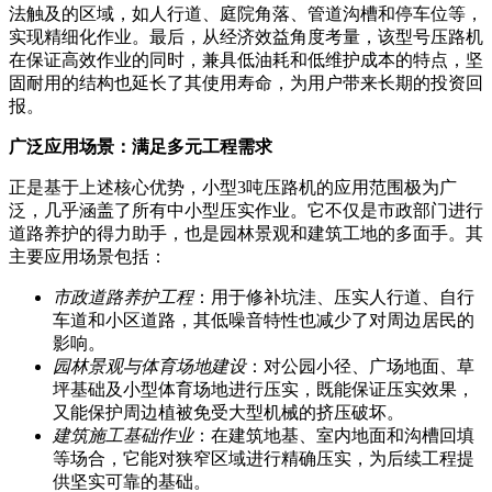
法触及的区域，如人行道、庭院角落、管道沟槽和停车位等，
实现精细化作业。最后，从经济效益角度考量，该型号压路机
在保证高效作业的同时，兼具低油耗和低维护成本的特点，坚
固耐用的结构也延长了其使用寿命，为用户带来长期的投资回
报。
广泛应用场景：满足多元工程需求
正是基于上述核心优势，小型3吨压路机的应用范围极为广
泛，几乎涵盖了所有中小型压实作业。它不仅是市政部门进行
道路养护的得力助手，也是园林景观和建筑工地的多面手。其
主要应用场景包括：
市政道路养护工程
：用于修补坑洼、压实人行道、自行
车道和小区道路，其低噪音特性也减少了对周边居民的
影响。
园林景观与体育场地建设
：对公园小径、广场地面、草
坪基础及小型体育场地进行压实，既能保证压实效果，
又能保护周边植被免受大型机械的挤压破坏。
建筑施工基础作业
：在建筑地基、室内地面和沟槽回填
等场合，它能对狭窄区域进行精确压实，为后续工程提
供坚实可靠的基础。