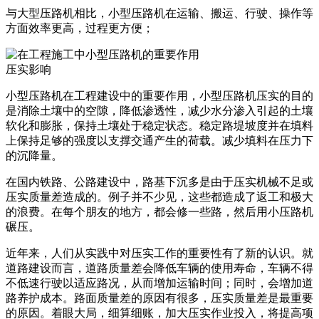
与大型压路机相比，小型压路机在运输、搬运、行驶、操作等
方面效率更高，过程更方便；
压实影响
小型压路机在工程建设中的重要作用，小型压路机压实的目的
是消除土壤中的空隙，降低渗透性，减少水分渗入引起的土壤
软化和膨胀，保持土壤处于稳定状态。稳定路堤坡度并在填料
上保持足够的强度以支撑交通产生的荷载。减少填料在压力下
的沉降量。
在国内铁路、公路建设中，路基下沉多是由于压实机械不足或
压实质量差造成的。例子并不少见，这些都造成了返工和极大
的浪费。在每个朋友的地方，都会修一些路，然后用小压路机
碾压。
近年来，人们从实践中对压实工作的重要性有了新的认识。就
道路建设而言，道路质量差会降低车辆的使用寿命，车辆不得
不低速行驶以适应路况，从而增加运输时间；同时，会增加道
路养护成本。路面质量差的原因有很多，压实质量差是最重要
的原因。着眼大局，细算细账，加大压实作业投入，将提高项