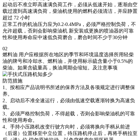
起动后不准立即高速满负荷工作，必须从低速开始，逐渐由空
载过渡到高速满负荷，柴油机使用的燃料必须清洁，并应静置
超过 72 小时
正常工作的机油压力应为0.2-0.4MPa，必须严格控制负荷，不
允许超载，否则会影响柴油机 新安装或更换的喷油器的可靠
性和使用寿命应中速低负荷磨合，磨合时间不少于30分钟
02
燃料油 用户应根据所在地区的季节和环境温度选择所用轻柴
油的牌号和冷却水、燃料油，并使用标示硫含量小于0.5%的
柴油。如果含硫量高，换油周期会缩短。及注意事项
防范措施
1、按相应产品说明书所述的保养方法及各项规定进行调整保
养。
2、启动后不准全速运行，必须由低速空载逐渐转换为高速负
载。
3、必须严格控制负荷，不得超载，否则会影响柴油机的可靠
性和使用寿命。
4、手持小压路机改变行驶方向时，必须将换向手柄从前进
（后退）位置移至中立位置，待压路机停止后，再将手柄拉至
后（进）位.切勿原地拉动，以免突然变向损坏机器。