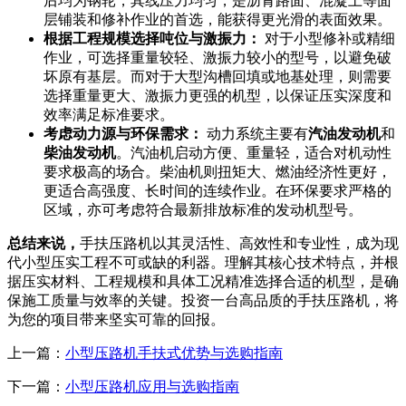
后均为钢轮，其线压力均匀，是沥青路面、混凝土等面
层铺装和修补作业的首选，能获得更光滑的表面效果。
根据工程规模选择吨位与激振力：
对于小型修补或精细
作业，可选择重量较轻、激振力较小的型号，以避免破
坏原有基层。而对于大型沟槽回填或地基处理，则需要
选择重量更大、激振力更强的机型，以保证压实深度和
效率满足标准要求。
考虑动力源与环保需求：
动力系统主要有
汽油发动机
和
柴油发动机
。汽油机启动方便、重量轻，适合对机动性
要求极高的场合。柴油机则扭矩大、燃油经济性更好，
更适合高强度、长时间的连续作业。在环保要求严格的
区域，亦可考虑符合最新排放标准的发动机型号。
总结来说，
手扶压路机以其灵活性、高效性和专业性，成为现
代小型压实工程不可或缺的利器。理解其核心技术特点，并根
据压实材料、工程规模和具体工况精准选择合适的机型，是确
保施工质量与效率的关键。投资一台高品质的手扶压路机，将
为您的项目带来坚实可靠的回报。
上一篇：
小型压路机手扶式优势与选购指南
下一篇：
小型压路机应用与选购指南