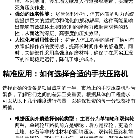
槽、室内地面、停车场边缘及人行道狭窄地带，实现无
死角压实作业。
强劲的压实性能：
尽管体积小巧，但其内置的动力系统
能提供巨大的
激振力
和优化的
振动频率
。这种高能量输
出能够有效破坏土壤颗粒间的摩擦力或沥青材料的粘
性，从而达到深层、高密度的压实效果。
人性化与耐用性设计：
符合人体工程学的操作手柄可有
效降低操作员的疲劳感，提高长时间作业的舒适度。同
时，关键部件采用高强度耐磨材料，确保了在恶劣工况
下的长期稳定运行，降低了维护成本。
精准应用：如何选择合适的手扶压路机
选择正确的设备是项目成功的一半。市场上的手扶压路机型号
繁多，了解它们之间的差异至关重要。根据具体的工程需求，
可以从以下几个维度进行考量，以确保投资的每一分钱都物有
所值。
根据压实介质选择钢轮类型：
主要分为
单钢轮
和
双钢轮
两种。单钢轮压路机前方是钢轮，后方是胶轮，更适合
土壤、砂石等非粘性材料的回填压实。双钢轮压路机前